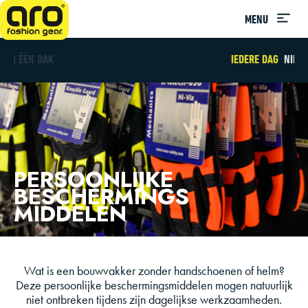
MENU
IEDERE DAG
NIEUWE MODE
PERSOONLIJKE
BESCHERMINGS
MIDDELEN
Wat is een bouwvakker zonder handschoenen of helm?
Deze persoonlijke beschermingsmiddelen mogen natuurlijk
niet ontbreken tijdens zijn dagelijkse werkzaamheden.