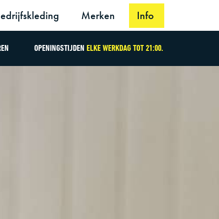
edrijfskleding
Merken
Info
REN
OPENINGSTIJDEN
ELKE WERKDAG TOT 21:00.