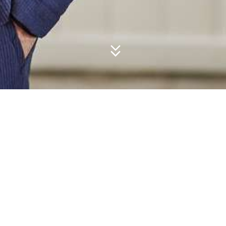
Matinique g
om een zelfv
te leiden. M
die formele
kwaliteit e
Met meer da