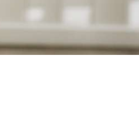
eeft de moderne man de kledingkast
erzekerd en plezierig leven in de stad
atinique creëert modieuze collecties
 en casual looks combineren met hoge
n betaalbaarheid.
n 40 jaar ervaring is Matinique het