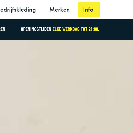
edrijfskleding
Merken
Info
REN
OPENINGSTIJDEN
ELKE WERKDAG TOT 21:00.