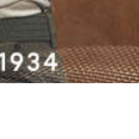
ichaelis in 1934 zijn eerste atelier
et centrum van Rotterdam, begreep hij
moderne man behoefte aan heeft:
waliteit voor een betaalbare prijs.