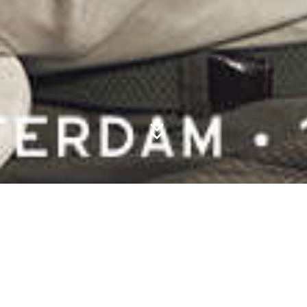
Toen Heinz M
opende in h
al waar de 
kleermakersk