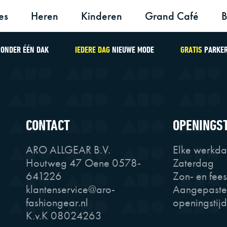
es
Heren
Kinderen
Grand Café
B
ONDER ÉÉN DAK
IEDERE DAG
NIEUWE MODE
GRATIS
PARKE
CONTACT
OPENINGS
ARO ALLGEAR B.V.
Elke werkd
Houtweg 47 Oene 0578-
Zaterdag
641226
Zon- en fee
klantenservice@aro-
Aangepaste
fashiongear.nl
openingstij
K.v.K 08024263